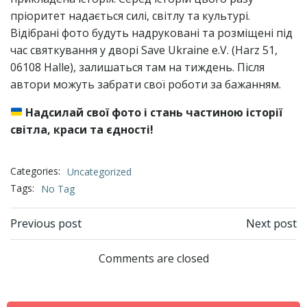
пріоритет надається силі, світлу та культурі.
Відібрані фото будуть надруковані та розміщені під
час святкування у дворі Save Ukraine e.V. (Harz 51,
06108 Halle), залишаться там на тиждень. Після
автори можуть забрати свої роботи за бажанням.
Надсилай свої фото і стань частиною історії
світла, краси та єдності!
Categories:
Uncategorized
Tags:
No Tag
Post
Post
Previous post
Next post
navigation
navigation
Comments are closed