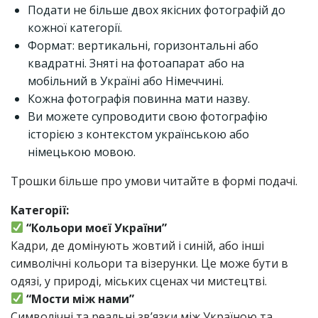
Подати не більше двох якісних фотографій до
кожної категорії.
Формат: вертикальні, горизонтальні або
квадратні. Зняті на фотоапарат або на
мобільний в Україні або Німеччині.
Кожна фотографія повинна мати назву.
Ви можете супроводити свою фотографію
історією з контекстом українською або
німецькою мовою.
Трошки більше про умови читайте в формі подачі.
Категорії:
“Кольори моєї України”
Кадри, де домінують жовтий і синій, або інші
символічні кольори та візерунки. Це може бути в
одязі, у природі, міських сценах чи мистецтві.
“Мости між нами”
Символічні та реальні зв’язки між Україною та