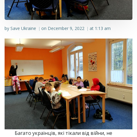
by
Save Ukraine
on
December 9, 2022
at
1:13 am
|
|
Багато українців, які тікали від війни, не