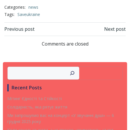
Categories:
news
Tags:
Saveukraine
Post
Post
Previous post
Next post
navigation
navigation
Comments are closed
Search
Recent Posts
Мітинг Єдності та Стійкості
Солідарність, яка рятує життя
Ми запрошуємо вас на концерт «У звучанні душі» — 6
грудня 2025 року
Коли хочеться жити, а не просто «триматися»: старт