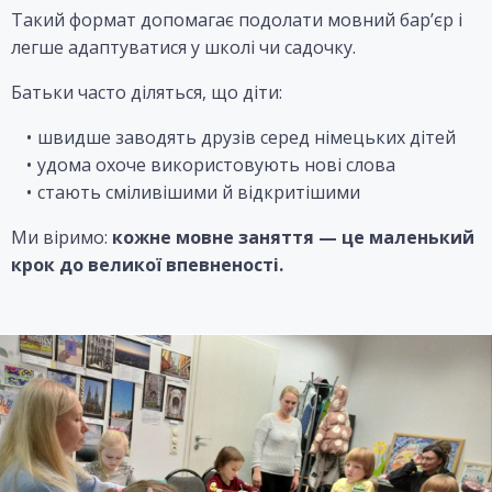
Такий формат допомагає подолати мовний бар’єр і
легше адаптуватися у школі чи садочку.
Батьки часто діляться, що діти:
швидше заводять друзів серед німецьких дітей
удома охоче використовують нові слова
стають сміливішими й відкритішими
Ми віримо:
кожне мовне заняття — це маленький
крок до великої впевненості.