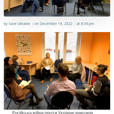
by
Save Ukraine
on
December 19, 2022
at
8:34 pm
|
|
Російська війна проти України знищила