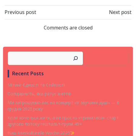
Post
Post
Previous post
Next post
navigation
navigation
Comments are closed
Search
Recent Posts
Мітинг Єдності та Стійкості
Солідарність, яка рятує життя
Ми запрошуємо вас на концерт «У звучанні душі» — 6
грудня 2025 року
Коли хочеться жити, а не просто «триматися»: старт
другого потоку гештальт-групи 40+
Наш Interkulturelle Woche 2025